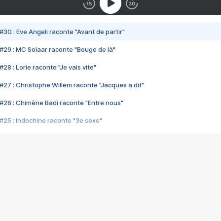
#30 : Eve Angeli raconte "Avant de partir"
#29 : MC Solaar raconte "Bouge de là"
28 : Lorie raconte "Je vais vite"
#27 : Christophe Willem raconte "Jacques a dit"
#26 : Chimène Badi raconte "Entre nous"
#25 : Indochine raconte "3e sexe"
#24 : Zaho raconte "C'est chelou"
#23 : Patrick Bruel raconte "Au café des délices"
#22 : Kyo raconte "Le chemin"
#21 : Nolwenn Leroy raconte "Cassé"
#20 : Patrick Hernandez raconte "Born to be alive"