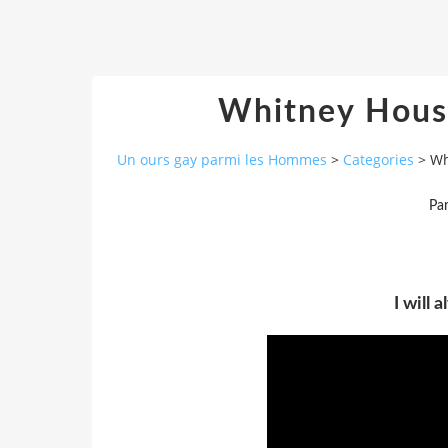
Whitney Hous
Un ours gay parmi les Hommes
>
Categories
>
Wh
Pa
I will 