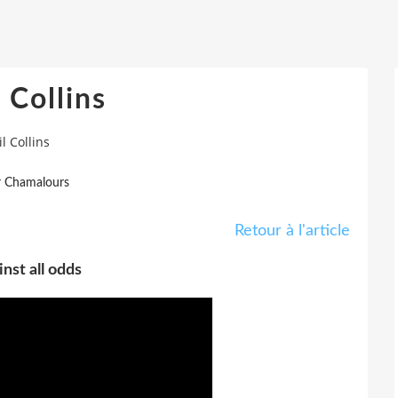
 Collins
il Collins
r Chamalours
Retour à l'article
nst all odds