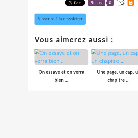
Repost
0
S'inscrire à la newsletter
Vous aimerez aussi :
On essaye et on verra
Une page, un cap, u
bien ...
chapitre ...